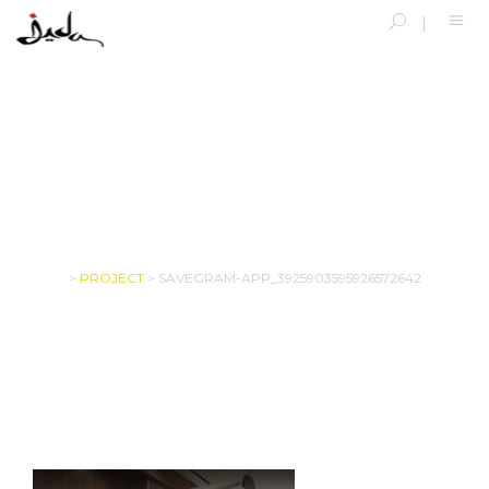
SAVEGRAM-APP_3925903595926572642
>
PROJECT
>
SAVEGRAM-APP_3925903595926572642